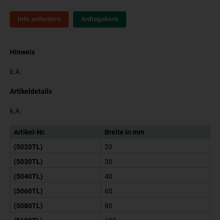
Info anfordern
Anfragekorb
Hinweis
k.A.
Artikeldetails
k.A.
Artikel-Nr.
Breite in mm
(5020TL)
20
(5030TL)
30
(5040TL)
40
(5060TL)
60
(5080TL)
80