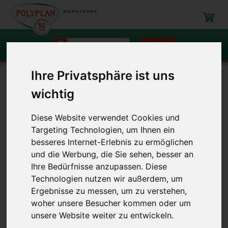
Suchen
Ihre Privatsphäre ist uns
Navigation
wichtig
Laminier- und Entlüftungsroller
Laminierroller
Laminierroller
Kunststoff
Mini-Rillenroller Teflon
Diese Website verwendet Cookies und
Targeting Technologien, um Ihnen ein
besseres Internet-Erlebnis zu ermöglichen
Mini-Rillenroller Teflon
und die Werbung, die Sie sehen, besser an
Ihre Bedürfnisse anzupassen. Diese
Artikel-Nr.: 5020TL, 5030TL, 5040TL, 5060TL, 5080TL, 5100TL
Technologien nutzen wir außerdem, um
Ergebnisse zu messen, um zu verstehen,
woher unsere Besucher kommen oder um
unsere Website weiter zu entwickeln.