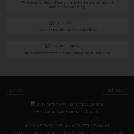
Werkzeuge für Flüssig-Kunststoffe, Polyesterverarbeitung und
Kunststoffbeschichtung
Risse messen, überwachen, kontrollieren
Injektionsprogramm für Bauabdichtung und Bausanierung
zurück
nach oben
AEO - Authorised Economic Operator
©
2026 PPW-POLYPLAN-WERKZEUGE GmbH
Telefon:
+49405597260
| Telefax: +494055972665 | E-Mail: