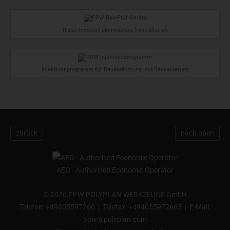
Risse messen, überwachen, kontrollieren
Injektionsprogramm für Bauabdichtung und Bausanierung
zurück
nach oben
AEO - Authorised Economic Operator
©
2026 PPW-POLYPLAN-WERKZEUGE GmbH
Telefon:
+49405597260
| Telefax: +494055972665 | E-Mail:
ppw@polyplan.com