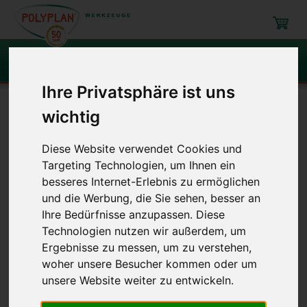
Suchen
Ihre Privatsphäre ist uns
Navigation
wichtig
Begehen von Böden
Nagelsohlen
Diese Website verwendet Cookies und
Targeting Technologien, um Ihnen ein
besseres Internet-Erlebnis zu ermöglichen
Nagelsohlen
und die Werbung, die Sie sehen, besser an
Ihre Bedürfnisse anzupassen. Diese
Technologien nutzen wir außerdem, um
Artikel
Bezeichnung
Ergebnisse zu messen, um zu verstehen,
woher unsere Besucher kommen oder um
Nagelsohlen mit Klettverschluß
unsere Website weiter zu entwickeln.
3800K
mit 30 mm langen spitzen gehärteten