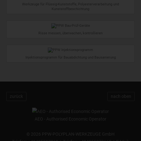
Werkzeuge für Flüssig-Kunststoffe, Polyesterverarbeitung und
Kunststoffbeschichtung
Risse messen, überwachen, kontrollieren
Injektionsprogramm für Bauabdichtung und Bausanierung
zurück
nach oben
AEO - Authorised Economic Operator
©
2026 PPW-POLYPLAN-WERKZEUGE GmbH