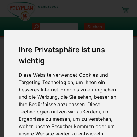
Suchen
Ihre Privatsphäre ist uns
Navigation
wichtig
Begehen von Böden
Nagelsohlen
Spike-Slipper mit stumpfen Nägeln
Diese Website verwendet Cookies und
Targeting Technologien, um Ihnen ein
Spike-Slipper mit stumpfen
besseres Internet-Erlebnis zu ermöglichen
Nägeln
und die Werbung, die Sie sehen, besser an
Ihre Bedürfnisse anzupassen. Diese
Artikel-Nr.: 3700S
Technologien nutzen wir außerdem, um
Ergebnisse zu messen, um zu verstehen,
woher unsere Besucher kommen oder um
unsere Website weiter zu entwickeln.